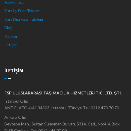
Hakkımızda
Yurt İçi Fuar Takvimi
Yurt Dışı Fuar Takvimi
Blog
Kariyer
İletişim
ILETIŞIM
FSP ULUSLARARASI TAŞIMACILIK HİZMETLERİ TİC. LTD. ŞTİ.
İstanbul Ofis
ANT PLATO 4/41 34303, Istanbul, Türkiye Tel: 0212 470 70 70
Ankara Ofis
Beytepe Mah., Sultan Süleyman Bulvarı, 5314. Cad., No:4-A Blok,
D:38 Çankaya Tel: 0312 445 00 00