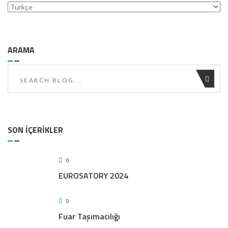
Choose
a
language
ARAMA
SON İÇERIKLER
0
EUROSATORY 2024
0
Fuar Taşımacılığı